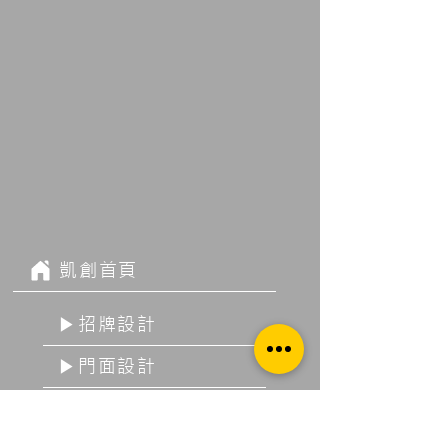
凱創首頁
▶招牌設計
▶門面設計
▶廣告工程