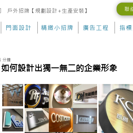
聯
司 戶外招牌【規劃設計+生產安裝】
門面設計
精緻小招牌
廣告工程
指標
1 分鐘
：如何設計出獨一無二的企業形象