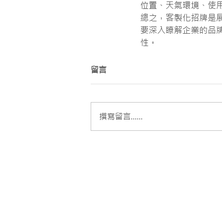
位置、天氣環境、使
總之，客製化招牌是
要深入瞭解企業的品
性。
留言
撰寫留言......