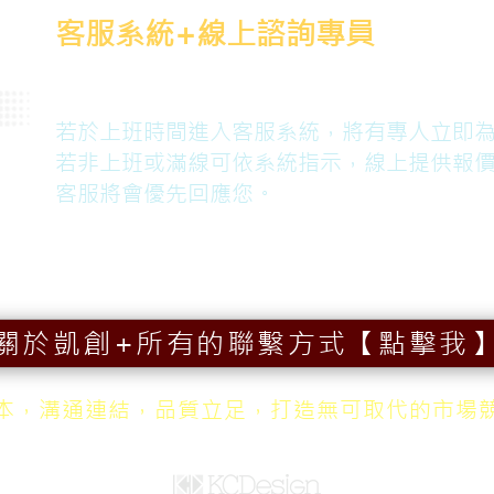
客服系統+線上諮詢專員
【點擊我】諮詢+取得提案+報價
若於上班時間進入客服系統，將有專人立即
若非上班或滿線可依系統指示，線上提供報
客服將會優先回應您。
關於凱創+所有的聯繫方式【點擊我
本，溝通連結，品質立足，打造無可取代的市場
凱創廣告有限公司 │ 招牌方案解決中心 │ 設計方案提供