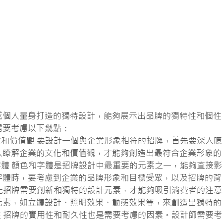
或個人量身打造的獨特設計，能夠展示出品牌的獨特性和個性
需要考慮以下幾點：
位和價值觀 要設計一個與企業形象相符的招牌，首先要深入
入瞭解企業的文化和價值觀，才能夠創造出最符合企業形象的
字體 顏色和字體是招牌設計中最重要的元素之一，能夠直接
字體時，要考慮到企業的品牌形象和目標受眾，以及招牌的背
製化招牌需要創新和獨特的設計元素，才能夠吸引消費者的注
元素，如立體設計、照明效果、動態效果等，來創造出獨特的
性 招牌的實用性和耐久性也是需要考慮的因素。設計師需要