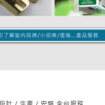
即了解室內招牌/小招牌/燈箱...產品服務
設計 / 生產 / 安裝 全台服務