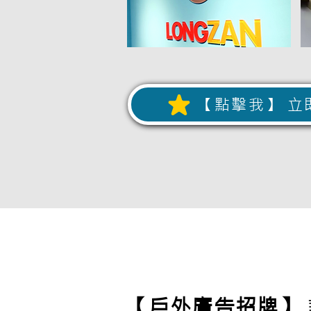
【點擊我】 立
【戶外廣告招牌】