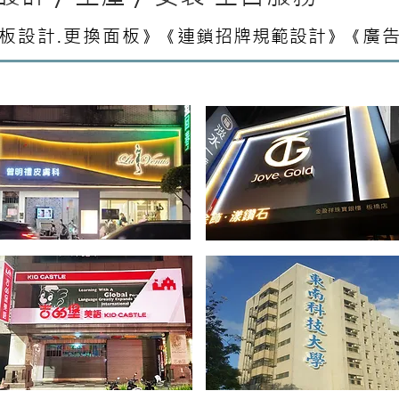
板設計.更換面板
連鎖招牌規範設計
廣告
》《
》《