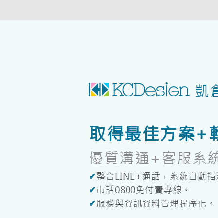
凱
取得最佳方案+輕
優質溝通+客服系統K
✔
整合LINE+通話，系統自動
✔
市話0800免付費專線。
✔
服務與資訊資料管理程序化。