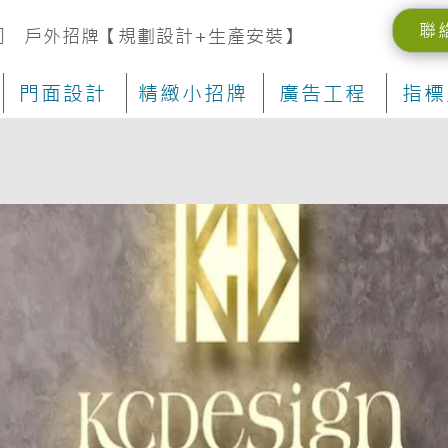
聯
司 戶外招牌【規劃設計+生產安裝】
門面設計
精緻小招牌
廣告工程
指標