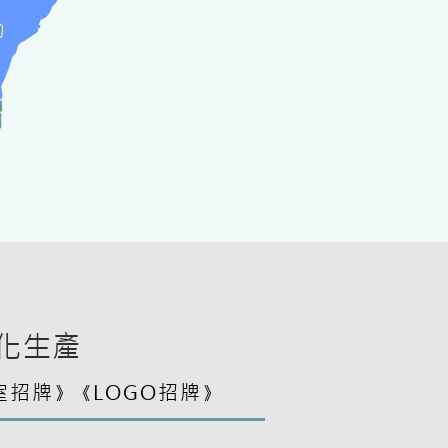
化生產
室招牌
LOGO招牌
》《
》