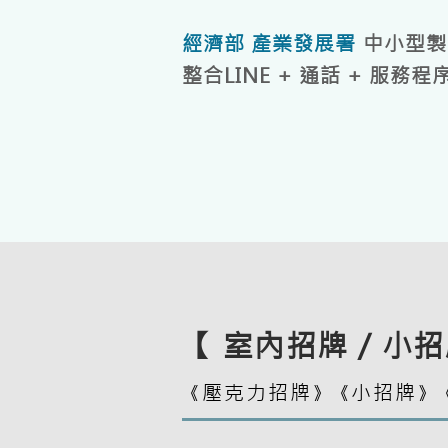
經濟部 產業發展署
中小型製
整合LINE + 通話 + 服務
【 室內招牌 / 小招
壓克力招牌
小招牌
《
》《
》