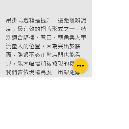
新增至購物車
吊掛式燈箱是提升「遠距離辨識
度」最有效的招牌形式之一，特
別適合騎樓、巷口、轉角與人車
流量大的位置。因為突出於牆
面，路過不必正對店門也能看
見，能大幅增加被發現的機率。
我們會依現場高度、出線距離、
風向與固定位置，規劃燈箱尺寸
比例、單面/雙面呈現、亮度與
均光配置，並同步評估結構安
全、防水耐候與維修方式。外觀
可選鋁框/金屬烤漆結構，面板
可搭配壓克力或無接縫布，讓白