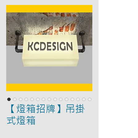
【燈箱招牌】吊掛
式燈箱