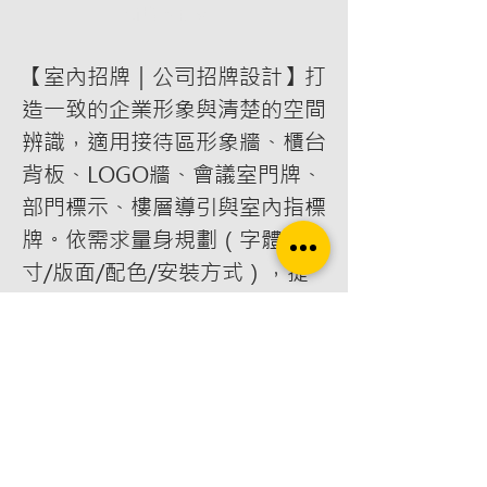
新增至購物車
【室內招牌｜公司招牌設計】打
造一致的企業形象與清楚的空間
辨識，適用接待區形象牆、櫃台
背板、LOGO牆、會議室門牌、
部門標示、樓層導引與室內指標
牌。依需求量身規劃（字體/尺
寸/版面/配色/安裝方式），提
供
設計＋製作＋現場安裝
一條龍
服務，讓動線更清楚、品牌更專
業、客戶更好找。關鍵字：室內
招牌、公司招牌設計、形象牆立
體字、櫃台背板、LOGO牆、會
議室門牌、部門標示、樓層導