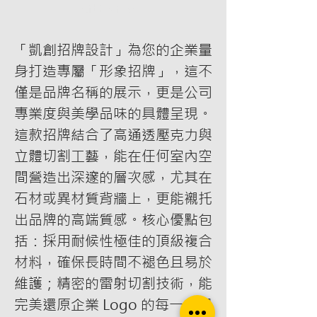
新增至購物車
「凱創招牌設計」為您的企業量
身打造專屬「形象招牌」，這不
僅是品牌名稱的展示，更是公司
專業度與美學品味的具體呈現。
這款招牌結合了高通透壓克力與
立體切割工藝，能在任何室內空
間營造出深邃的層次感，尤其在
石材或異材質背牆上，更能襯托
出品牌的高端質感。核心優點包
括：採用耐候性極佳的頂級複合
材料，確保長時間不褪色且易於
維護；精密的雷射切割技術，能
完美還原企業 Logo 的每一處細