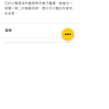
己的沙龍風格和顧客群來進行選擇，創造出一
個獨一無二的美髮招牌，提升你沙龍的形象和
知名度。
留言
撰寫留言......
凱創首頁
▶招牌設計
▶門面設計