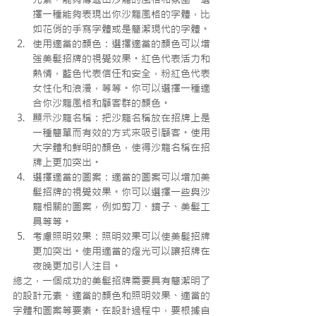
擇一種能夠表現出你沙龍風格的字體，比
如花俏的手寫字體或是簡潔現代的字體。
使用適當的顏色：選擇適當的顏色可以增
強美髮招牌的視覺效果。紅色代表活力和
熱情，藍色代表信任和安全，粉紅色代表
女性化和浪漫，等等。你可以選擇一種適
合你沙龍風格和顧客群的顏色。
顯示沙龍名稱：把沙龍名稱放在招牌上是
一種簡單而有效的方式來吸引顧客。使用
大字體和鮮明的顏色，使得沙龍名稱在招
牌上更加突出。
選擇適當的圖案：適當的圖案可以增加美
髮招牌的視覺效果。你可以選擇一些與沙
龍相關的圖案，例如剪刀、鏡子、美髮工
具等等。
考慮照明效果：照明效果可以使美髮招牌
更加突出。使用適當的燈光可以讓招牌在
夜晚更加引人注目。
總之，一個成功的美髮招牌需要具有簡潔明了
的設計元素、適當的顏色和照明效果、適當的
字體和圖案等要素。在設計過程中，要根據自