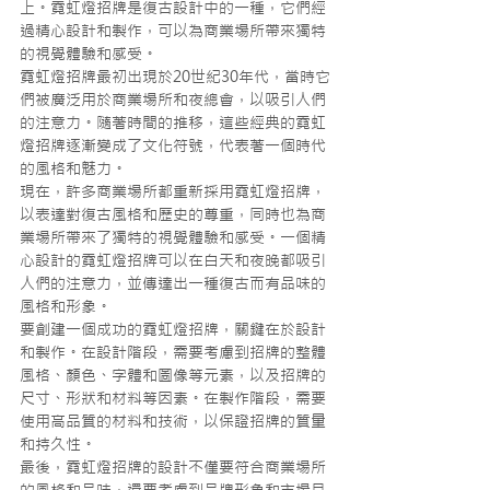
上。霓虹燈招牌是復古設計中的一種，它們經
過精心設計和製作，可以為商業場所帶來獨特
的視覺體驗和感受。
霓虹燈招牌最初出現於20世紀30年代，當時它
們被廣泛用於商業場所和夜總會，以吸引人們
的注意力。隨著時間的推移，這些經典的霓虹
燈招牌逐漸變成了文化符號，代表著一個時代
的風格和魅力。
現在，許多商業場所都重新採用霓虹燈招牌，
以表達對復古風格和歷史的尊重，同時也為商
業場所帶來了獨特的視覺體驗和感受。一個精
心設計的霓虹燈招牌可以在白天和夜晚都吸引
人們的注意力，並傳達出一種復古而有品味的
風格和形象。
要創建一個成功的霓虹燈招牌，關鍵在於設計
和製作。在設計階段，需要考慮到招牌的整體
風格、顏色、字體和圖像等元素，以及招牌的
尺寸、形狀和材料等因素。在製作階段，需要
使用高品質的材料和技術，以保證招牌的質量
和持久性。
最後，霓虹燈招牌的設計不僅要符合商業場所