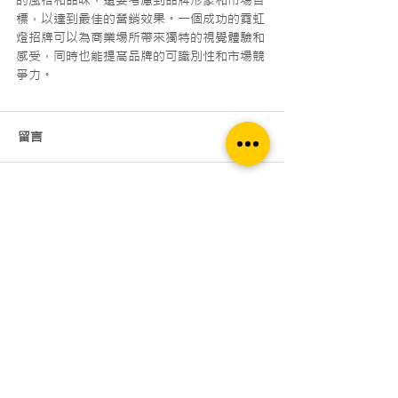
的風格和品味，還要考慮到品牌形象和市場目
標，以達到最佳的營銷效果。一個成功的霓虹
燈招牌可以為商業場所帶來獨特的視覺體驗和
感受，同時也能提高品牌的可識別性和市場競
爭力。
留言
撰寫留言......
凱創首頁
▶招牌設計