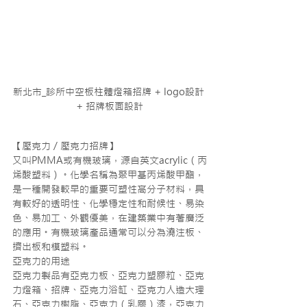
新北市_診所中空板柱體燈箱招牌 + logo設計 
+ 招牌板面設計
【壓克力 / 壓克力招牌】
又叫PMMA或有機玻璃，源自英文acrylic（丙
烯酸塑料）。化學名稱為聚甲基丙烯酸甲酯，
是一種開發較早的重要可塑性高分子材料，具
有較好的透明性、化學穩定性和耐候性、易染
色、易加工、外觀優美，在建築業中有著廣泛
的應用。有機玻璃產品通常可以分為澆注板、
擠出板和模塑料。
亞克力的用途
亞克力製品有亞克力板、亞克力塑膠粒、亞克
力燈箱、招牌、亞克力浴缸、亞克力人造大理
石、亞克力樹脂、亞克力（乳膠）漆，亞克力