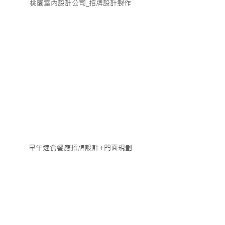
桃園室內設計公司_招牌設計製作
早午速食餐廳招牌設計+門面規劃