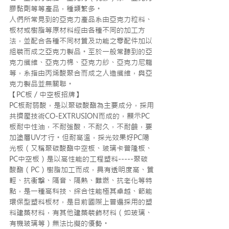
膠黏劑等等產品，種類繁多。
人們所常見到的亞克力產品系由亞克力粒料、
板材或樹脂等原材料經由各種不同的加工方
法，並配合各種不同材質及功能之零配件加以
組裝而成之亞克力製品。至於一般常聽到的亞
克力纖維、亞克力棉、亞克力紗、亞克力尼龍
等，系指由丙烯酸聚合而成之人造纖維，與亞
克力製品並無關聯。
【PC板 / 中空板招牌】
PC板耐弱酸，是以聚碳酸酯為主要成分，採用
共擠壓技術CO-EXTRUSION而成的，顯示PC
板耐中性油，不耐強酸，不耐久，不耐鹼，要
加塗層UV才行。但耐高溫，採光效果好PC陽
光板（又稱聚碳酸酯中空板、玻璃卡普隆板、
PC中空板）是以高性能的工程塑料-----聚碳
酸酯（PC）樹脂加工而成，具有透明度高、質
輕、抗衝擊、隔音、隔熱、難燃、抗老化等特
點，是一種高科技、綜合性能極其卓越、節能
環保型塑料板材，是目前國際上普遍採用的塑
料建築材料，有其他建築裝飾材料（如玻璃、
有機玻璃等）無法比擬的優勢。