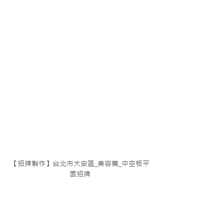
【招牌製作】台北市大安區_美容業_中空板平
面招牌