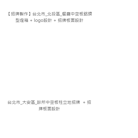
【招牌製作】台北市_北投區_餐廳中空板鋁擠
型燈箱 + logo設計 + 招牌板面設計
台北市_大安區_診所中空板柱立地招牌  + 招
牌板面設計