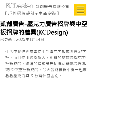
凱創廣告有限公司
【戶外招牌設計+生產安裝】
凱創廣告-壓克力廣告招牌與中空
板招牌的差異(KCDesign)
已更新：
2025年1月14日
生活中我們經常會使用到壓克力板或者PC耐力
板，而且使用範圍極大，相框的材質是壓克力
板製成的，路邊的燈箱廣告招牌可能就是PC板
或PC中空板製成的，今天就隨藤野小編一起來
看看壓克力與PC板有什麼區別。 