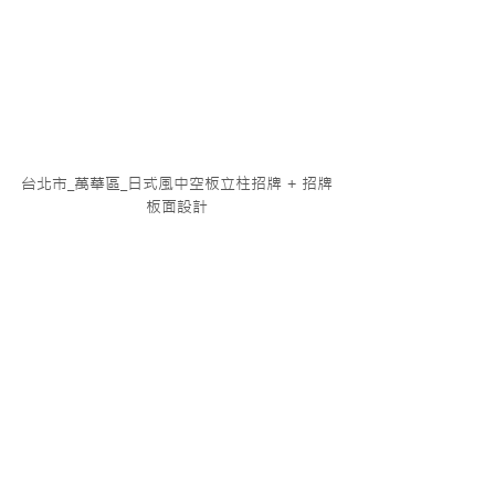
台北市_萬華區_日式風中空板立柱招牌 + 招牌
板面設計