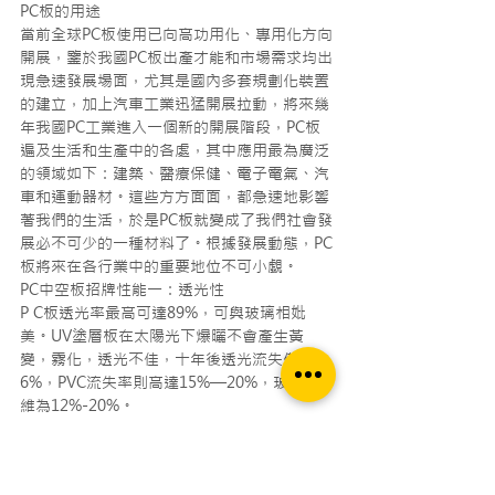
PC板的用途
當前全球PC板使用已向高功用化、專用化方向
開展，鑒於我國PC板出產才能和市場需求均出
現急速發展場面，尤其是國內多套規劃化裝置
的建立，加上汽車工業迅猛開展拉動，將來幾
年我國PC工業進入一個新的開展階段，PC板
遍及生活和生產中的各處，其中應用最為廣泛
的領域如下：建築、醫療保健、電子電氣、汽
車和運動器材。這些方方面面，都急速地影響
著我們的生活，於是PC板就變成了我們社會發
展必不可少的一種材料了。根據發展動態，PC
板將來在各行業中的重要地位不可小覷。
PC中空板招牌性能一：透光性
P C板透光率最高可達89%，可與玻璃相妣
美。UV塗層板在太陽光下爆曬不會產生黃
變，霧化，透光不佳，十年後透光流失僅為
6%，PVC流失率則高達15%—20%，玻璃纖
維為12%-20%。
PC中空板招牌性能二：抗撞擊
撞擊強度是普通玻璃的250-300倍，同等厚度
亞克力板的30倍，是鋼化玻璃的2-20倍，用