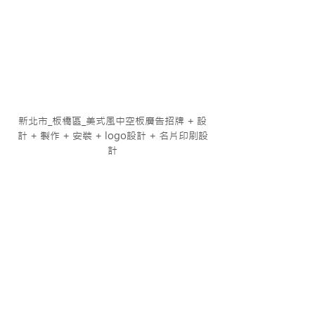
新北市_板橋區_美式風中空板廣告招牌 + 設
計 + 製作 + 安裝 + logo設計 + 名片印刷設
計