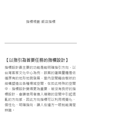
指標規劃 飯店指標
【以指引為首要任務的指標設計】
指標設計最主要的功能是能明確指引方向，以
台灣客家文化中心為例，該案的建築量體是依
循原有的地形地貌發展，室內空間藉由樹狀的
結構塑造出各種場域空間，在如此特殊的空間
中，指標設計變得更為重要，若沒有良好的指
標設計，會讓使用者進入複雜的空間中引起混
亂的方向感，因此方向指標可以利用視覺化、
個性化、明確指向，讓人在遠方一眼就能清楚
辨識。