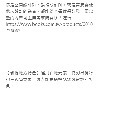
你是空間設計師、指標設計師，或是需要委託
他人設計的業者，都能從本書獲得啟發！更完
整的內容可至博客來購買唷！連結
https://www.books.com.tw/products/0010
736063
【發揚地方特色】運用在地元素，變幻出獨特
的主視覺意象，讓人能透過標誌認識當地的特
色。