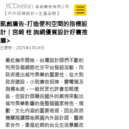
凱創廣告有限公司
【戶外招牌設計+生產安裝】
凱創廣告-打造便利空間的指標設
計︱宮崎 桂 詢網優質設計好書推
薦>
已更新：
2025年1月14日
最近幾年開始，台灣設計師們不斷的
利用各個網路社交平台發起活動，向
政府提出城市美學的重要性，從大到
政府建設，小到廣告招牌、變電箱及
指標系統，一般民眾也許會忽略這
些，但設計師藉由國外的案例來點出
城市美學影響的是整個國家特色、規
劃、文化內涵的重要表現，因此政府
機關陸續開始與國內外設計師、藝術
家合作，像是近期的台北生活景觀改