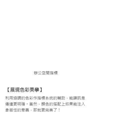
辦公空間指標
【展現色彩美學】
利用協調的色彩作指標系統的輔助，能讓訊息
傳達更明確。當然，顏色的搭配上如果能注入
象徵性的意義，那就更完美了！