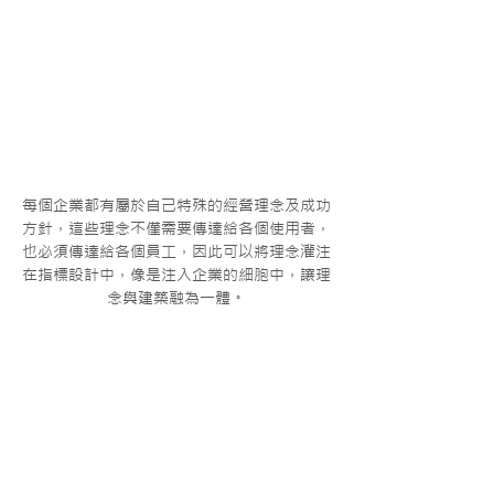
每個企業都有屬於自己特殊的經營理念及成功
方針，這些理念不僅需要傳達給各個使用者，
也必須傳達給各個員工，因此可以將理念灌注
在指標設計中，像是注入企業的細胞中，讓理
念與建築融為一體。