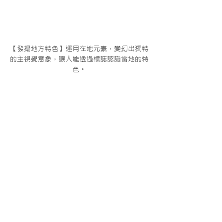
【發揚地方特色】運用在地元素，變幻出獨特
的主視覺意象，讓人能透過標誌認識當地的特
色。