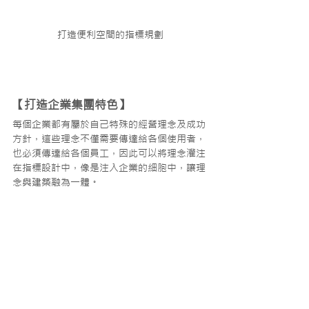
打造便利空間的指標規劃
【打造企業集團特色】
每個企業都有屬於自己特殊的經營理念及成功
方針，這些理念不僅需要傳達給各個使用者，
也必須傳達給各個員工，因此可以將理念灌注
在指標設計中，像是注入企業的細胞中，讓理
念與建築融為一體。