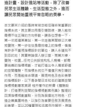
造計畫、設計進站等活動，除了改善
民眾生活體驗、生活型態之外，進而
讓民眾開始重視平常忽略的美學。
本文要來介紹的是時常被忽略但確非常重要的
指標系統。其主要功用是引導路線，讓人能依
尋標示往正確的方向移動。讓各位想像一下，
第一次抵達某車站、第一次走進某間辦公大樓
或醫院，第一步往往是尋找牆上的指標，偏偏
有許多不重視指標設計的單位，讓人永遠找不
到目的地！其實無論個人辦公室、商業大樓、
醫院、校園…任何公共設施和私人機構，都需
要完善的指標規劃，才能打造出令人備感舒適
的空間體驗。而指標系統也不僅僅只有引導的
作用，而是能結合環境、展現特色及色彩美學
的指標設計，以下是參閱日本知名的建築空間
指標規劃專家宮崎 桂所著作的新書《體驗設
計：打造便利空間的指標規劃案例集》整理的
四項指標規劃重點，分別為發揚地方特色、打
造企業集團特色、以指引為首要任務及展現色
彩美學，並以20種實際知名案例作解析。無論