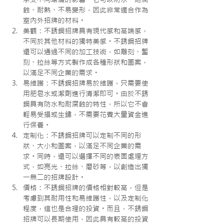
蝕、耐熱、不易變形，因此非常適合作為
室內外招牌的材料。
美觀：不銹鋼招牌具有現代感和高端感，
不同於其他材料的獨特美感。不銹鋼招牌
還可以通過不同的加工技術，如雕刻、鏨
刻、拉絲等方式製作成各種形狀和圖案，
以滿足不同企業的需求。
易維護：不銹鋼招牌易於維護，只需要使
用肥皂水或潔劑進行清潔即可。由於不銹
鋼具有防水和耐腐蝕的特性，所以它不會
輕易受損或生鏽，不需要花費大量資金進
行保養。
定制化：不銹鋼招牌可以定制不同的形
狀、大小和圖案，以滿足不同企業的需
求。同時，還可以選擇不同的表面處理方
式，如亮光、拉絲、磨砂等，以創造出獨
一無二的招牌設計。
價格：不銹鋼招牌的價格相對較高，但是
考慮到其耐用性和易維護性，以及定制化
程度，這也是合理的投資。而且，不銹鋼
招牌可以長期使用，因此具有較高的投資