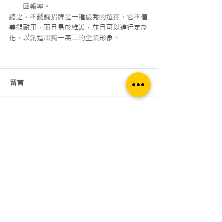
回報率。
總之，不銹鋼招牌是一種優秀的選擇，它不僅
美觀耐用，而且易於維護，並且可以進行定制
化，以創造出獨一無二的企業形象。
留言
撰寫留言......
凱創首頁
▶招牌設計