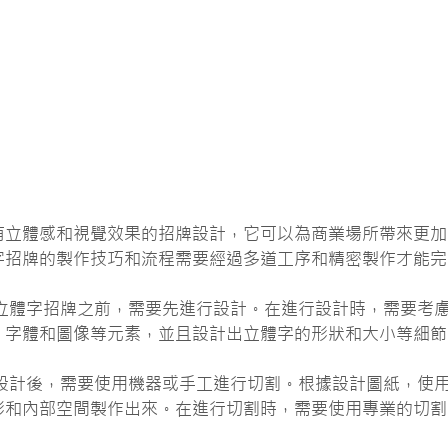
有立體感和視覺效果的招牌設計，它可以為商業場所帶來更加
字招牌的製作技巧和流程需要經過多道工序和精密製作才能完
作立體字招牌之前，需要先進行設計。在進行設計時，需要考
、字體和圖像等元素，並且設計出立體字的形狀和大小等細節
成設計後，需要使用機器或手工進行切割。根據設計圖紙，使
形和內部空間製作出來。在進行切割時，需要使用專業的切割