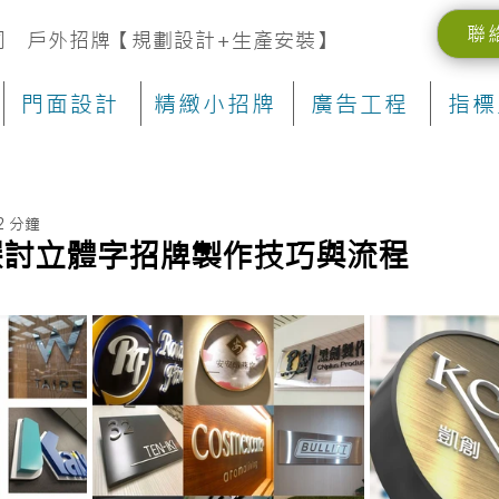
聯
司 戶外招牌【規劃設計+生產安裝】
門面設計
精緻小招牌
廣告工程
指標
2 分鐘
探討立體字招牌製作技巧與流程