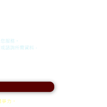
為您服務。
價或諮詢所需資料，
】
競爭力。