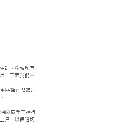
生動、獨特和有
成，下面我們來
慮到招牌的整體風
。
用機器或手工進行
工具，以保證切