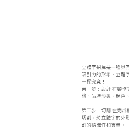
立體字招牌是一種具
吸引力的形象。立體
一探究竟！
第一步：設計 在製
格、品牌形象、顏色
第二步：切割 在完
切割，將立體字的外
割的精確性和質量。