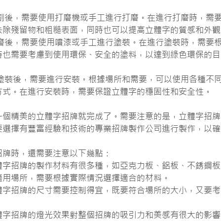
切割後，需要使用打磨機或手工進行打磨。在進行打磨時，需
去除殘留物和粗糙表面，同時也可以提高立體字的質感和外觀
打磨後，需要使用噴漆或手工進行塗裝。在進行塗裝時，需要
時也需要考慮到使用環保、安全的塗料，以達到綠色環保的目
成塗裝後，需要進行安裝。根據場所和需要，可以使用各種不
方式。在進行安裝時，需要保證立體字的穩固性和安全性。
一個精美的立體字招牌就完成了。需要注意的是，立體字招牌
要選擇有豐富經驗和技術的專業招牌製作公司進行製作，以確
招牌時，還需要注意以下幾點：
體字招牌的製作材料有很多種，如亞克力板、鋁板、不銹鋼板
適用場所，需要根據實際情況選擇適合的材料。
體字招牌的尺寸需要控制得宜，既要符合場所的大小，又要考
體字招牌的燈光效果對整個招牌的吸引力和美感有很大的影響