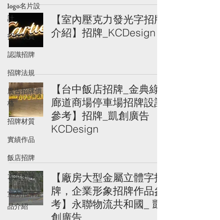
logo名片設
【室內壓克力發光字招牌
計
介紹】招牌_KCDesign
招牌欣賞
認識招牌
招牌法規
【台中飯店招牌_金典綠
廣告招牌價
廊道商場停車場招牌設計
格
參考】招牌_凱創廣告
招牌材質
KCDesign
實績作品
飯店招牌
大型招牌
【廠房大型金屬立體字招
牌，企業形象招牌作品參
室內招牌產
考】永聯物流共和國_ 凱
品介紹
創廣告