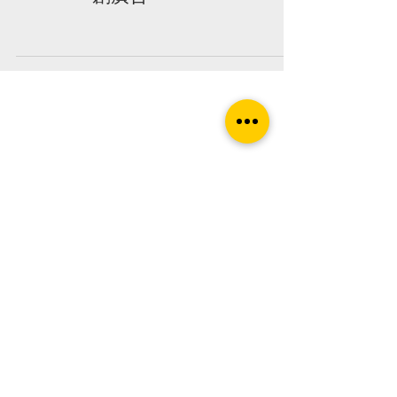
凱創首頁
▶招牌設計
▶門面設計
▶廣告工程
▶指標工程
▶室內招牌服務
▶商標名片輸出設計