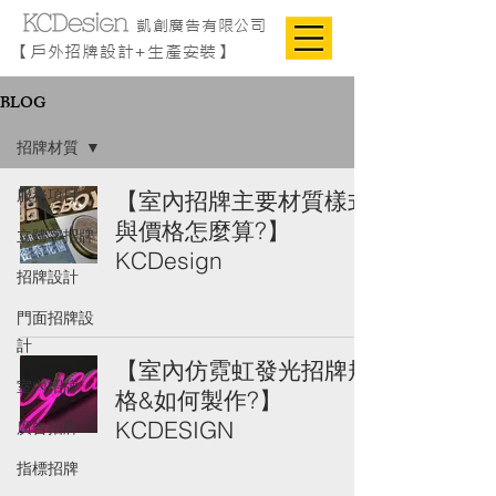
凱創廣告有限公司
【戶外招牌設計+生產安裝】
BLOG
招牌材質
服務項目
【室內招牌主要材質樣式
與價格怎麼算?】
立體字招牌
KCDesign
招牌設計
門面招牌設
計
【室內仿霓虹發光招牌規
室內招牌
格&如何製作?】
KCDESIGN
廣告招牌
指標招牌