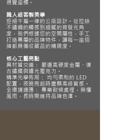
視覺座標。
職人級客製美學
拒絕千篇一律的公版設計。從拉絲
不鏽鋼的觸感到細膩的背發光角
度，我們根據您的空間屬性，手工
打造專屬的品牌物件，讓每一座招
牌都具備收藏品的精緻度。
核心工藝亮點
異材質交織： 嚴選高硬度金屬、復
古鏽鐵與導光壓克力。
精準光學佈局： 均勻柔和的 LED
配置，夜晚亮起時盡顯高級質感。
全環境適應： 專業耐候處理，無懼
風雨，長時間維持品牌色澤。