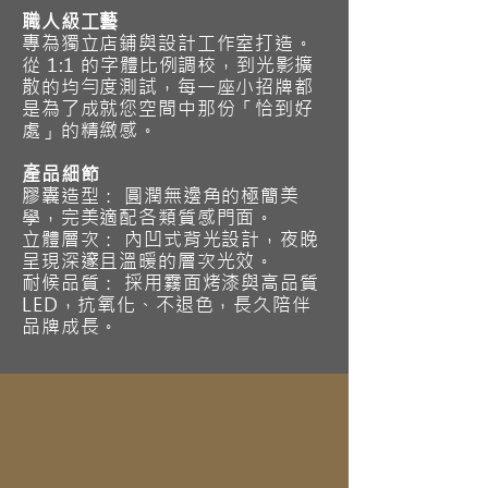
職人級工藝
專為獨立店鋪與設計工作室打造。
從 1:1 的字體比例調校，到光影擴
散的均勻度測試，每一座小招牌都
是為了成就您空間中那份「恰到好
處」的精緻感。
產品細節
膠囊造型： 圓潤無邊角的極簡美
學，完美適配各類質感門面。
立體層次： 內凹式背光設計，夜晚
呈現深邃且溫暖的層次光效。
耐候品質： 採用霧面烤漆與高品質
LED，抗氧化、不退色，長久陪伴
品牌成長。