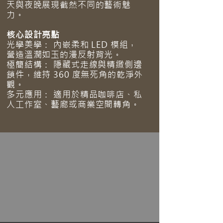
天與夜晚展現截然不同的藝術魅
力。
核心設計亮點
光學美學： 內嵌柔和 LED 模組，
營造溫潤如玉的漫反射背光。
極簡結構： 隱藏式走線與精緻側邊
鎖件，維持 360 度無死角的乾淨外
觀。
多元應用： 適用於精品咖啡店、私
人工作室、藝廊或商業空間轉角。