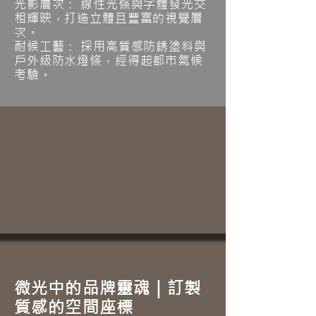
光影層次： 線性光條與字體發光交
相輝映，打造立體且豐富的視覺層
次。
耐候工藝： 採用高質感防銹塗料與
戶外級防水燈條，經得起都市氣候
考驗。
微光中的品牌靈魂｜訂製
質感的空間座標