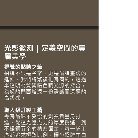
光影微刻｜定義空間的專
屬美學
視覺的點睛之筆
招牌不只是名字，更是品牌靈魂的
延伸。我們將繁複化為簡約，透過
半透明材質與暖色調光源的揉合，
為您的門面增添一份靜謐而深邃的
高級感。
職人級訂製工藝
專為品味不妥協的創業者量身打
造。從透光壓克力的厚度挑選，到
不鏽鋼五金的精密固定，每一道工
序都追求極致比例，讓小招牌在白