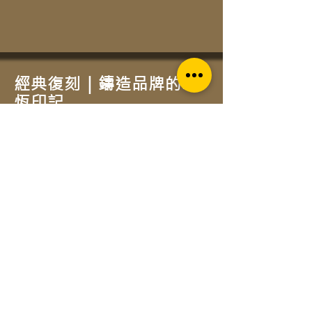
經典復刻｜鑄造品牌的永
恆印記
街頭的質感標記
這款圓形招牌不僅是視覺識別，更
是一種生活態度的宣告。我們選用
質地溫潤的黃銅金屬邊框，搭配深
邃的霧黑盤面，透過經典的幾何對
稱與撞色設計，讓您的店面在熙攘
街道中脫穎而出，展現如百年老店
般的沉穩氣息。
匠心鑄造的細節
針對追求「復古感」與「工業風」
的創業者所開發。每一個焊接點與
拋光面都經過職人手工處理，雙環
結構的支架不僅穩固，更為整體增