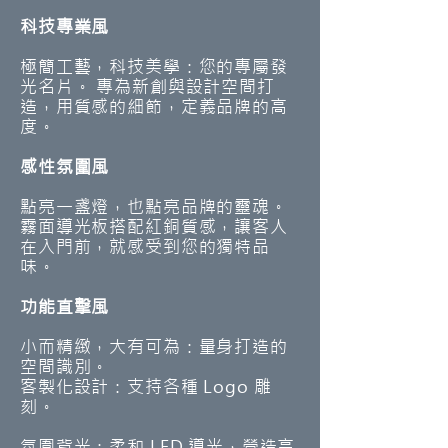
科技專業風
極簡工藝，科技美學：您的專屬發
光名片。 專為新創與設計空間打
造，用質感的細節，定義品牌的高
度。
感性氛圍風
點亮一盞燈，也點亮品牌的靈魂。
霧面導光板搭配紅銅質感，讓客人
在入門前，就感受到您的獨特品
味。
功能直擊風
小而精緻，大有可為：量身打造的
空間識別。
客製化設計：支持各種 Logo 雕
刻。
氛圍背光：柔和 LED 導光，營造高