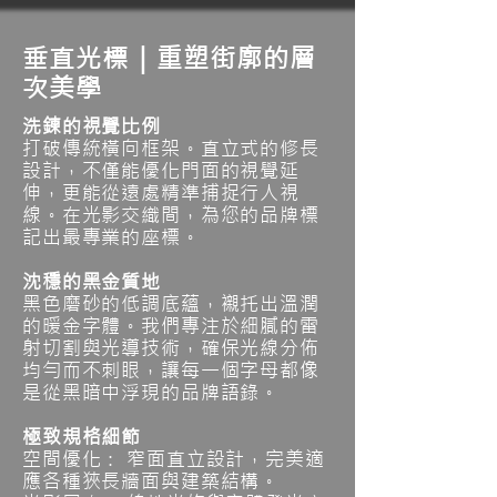
垂直光標｜重塑街廓的層
次美學
洗鍊的視覺比例
打破傳統橫向框架。直立式的修長
設計，不僅能優化門面的視覺延
伸，更能從遠處精準捕捉行人視
線。在光影交織間，為您的品牌標
記出最專業的座標。
沈穩的黑金質地
黑色磨砂的低調底蘊，襯托出溫潤
的暖金字體。我們專注於細膩的雷
射切割與光導技術，確保光線分佈
均勻而不刺眼，讓每一個字母都像
是從黑暗中浮現的品牌語錄。
極致規格細節
空間優化： 窄面直立設計，完美適
應各種狹長牆面與建築結構。