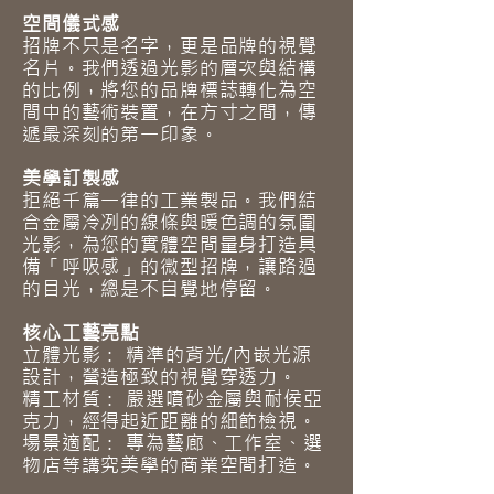
空間儀式感
招牌不只是名字，更是品牌的視覺
名片。我們透過光影的層次與結構
的比例，將您的品牌標誌轉化為空
間中的藝術裝置，在方寸之間，傳
遞最深刻的第一印象。
美學訂製感
拒絕千篇一律的工業製品。我們結
合金屬冷冽的線條與暖色調的氛圍
光影，為您的實體空間量身打造具
備「呼吸感」的微型招牌，讓路過
的目光，總是不自覺地停留。
核心工藝亮點
立體光影： 精準的背光/內嵌光源
設計，營造極致的視覺穿透力。
精工材質： 嚴選噴砂金屬與耐侯亞
克力，經得起近距離的細節檢視。
場景適配： 專為藝廊、工作室、選
物店等講究美學的商業空間打造。