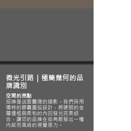
微光引路｜極簡幾何的品
牌識別
空間的亮點
招牌是店面靈魂的縮影。我們採用
獨特的膠囊圓弧設計，將硬朗的金
屬邊框與柔和的內凹發光完美結
合，讓您的品牌在街角散發出一種
內斂而高級的視覺張力。